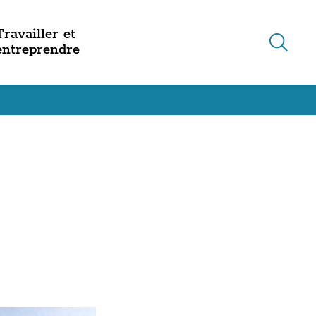
Travailler et
et découvrir
us-menu de Vivre au quotidien
Accès au sous-menu de Travaill
entreprendre