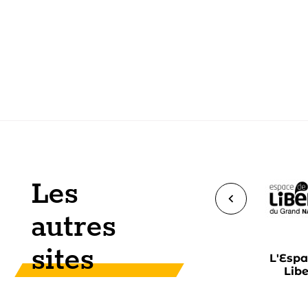
Les
Précédent
autres
sites
a
Pompes
Funérarium du
L'Espa
e
funèbres du
Grand
Libe
e
Grand
Narbonne
Narbonne