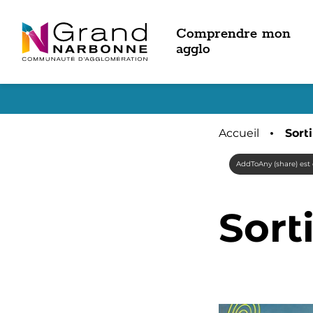
Comprendre mon
Accès au
agglo
Accueil
Page
Sorti
AddToAny (share) est 
Sort