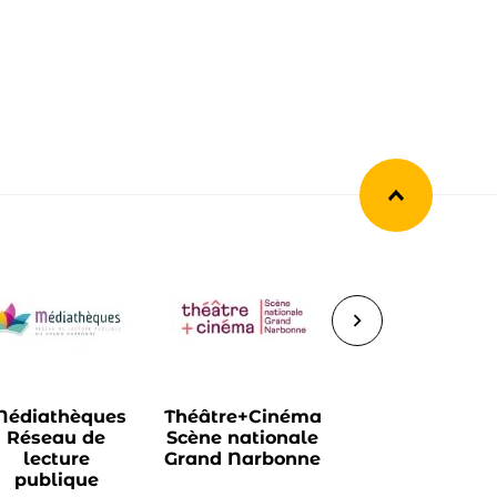
Retourner en
Suivant
édiathèques
Théâtre+Cinéma
Pompes
Réseau de
Scène nationale
funèbres du
lecture
Grand Narbonne
Grand
publique
Narbonne