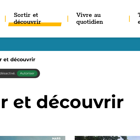
Sortir et
Vivre au
 sous-menu de Comprendre mon agglo
Accès au sous-menu de Sortir 
Accès au so
découvrir
quotidien
 active :
r et découvrir
désactivé.
Autoriser
ir et découvrir