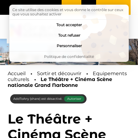
Ce site utilise des cookies et vous donne le contrôle sur ceux
que vous souhaitez activer
Tout accepter
Tout refuser
MENU
Personnaliser
Politique de confidentialité
Accueil
Sortir et découvrir
Equipements
culturels
Page active :
Le Théâtre + Cinéma Scène
nationale Grand Narbonne
AddToAny (share) est désactivé.
Autoriser
Le Théâtre +
Cinéma Scène